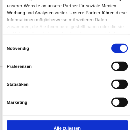
unserer Website an unsere Partner für soziale Medien,
Zur Stelle
Werbung und Analysen weiter. Unsere Partner führen diese
Informationen möglicherweise mit weiteren Daten
zusammen, die Sie ihnen bereitgestellt haben oder die sie
im Rahmen Ihrer Nutzung der Dienste gesammelt haben.
Produktionsmitarbeiter Modulbau /
Containerbau (m/w/d) – Höchenschwand /
Einwilligungsauswahl
Schwarzwald
Notwendig
Zur Stelle
Präferenzen
Statistiken
Marketing
Alle zulassen