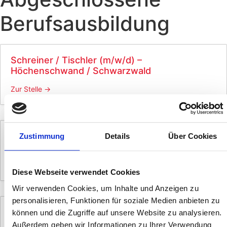
Berufsausbildung
Schreiner / Tischler (m/w/d) –
Höchenschwand / Schwarzwald
Zur Stelle
Zimmerer / Holzbauer (m/w/d) –
Zustimmung
Details
Über Cookies
Höchenschwand / Schwarzwald
Zur Stelle
Diese Webseite verwendet Cookies
Wir verwenden Cookies, um Inhalte und Anzeigen zu
personalisieren, Funktionen für soziale Medien anbieten zu
Projektleiter Modulbau / Containerbau (m/w/d)
können und die Zugriffe auf unsere Website zu analysieren.
– Schwarzwald, bundesweite Baustellen
Außerdem geben wir Informationen zu Ihrer Verwendung