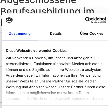
Berufsausbildung im
Metallbereich
Zustimmung
Details
Über Cookies
Land- und Baumaschinenmechatroniker /
Schlosser (m/w/d) – Höchenschwand /
Schwarzwald
Diese Webseite verwendet Cookies
Wir verwenden Cookies, um Inhalte und Anzeigen zu
Zur Stelle
personalisieren, Funktionen für soziale Medien anbieten zu
können und die Zugriffe auf unsere Website zu analysieren.
Außerdem geben wir Informationen zu Ihrer Verwendung
Schlosser / Metallbauer / Schweißer (m/w/d) –
unserer Website an unsere Partner für soziale Medien,
Höchenschwand / Schwarzwald
Werbung und Analysen weiter. Unsere Partner führen diese
Informationen möglicherweise mit weiteren Daten
Zur Stelle
zusammen, die Sie ihnen bereitgestellt haben oder die sie
im Rahmen Ihrer Nutzung der Dienste gesammelt haben.